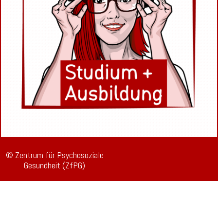
© Zentrum für Psychosoziale
Gesundheit (ZfPG)