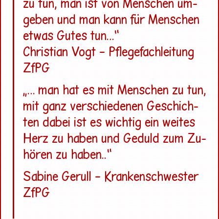
zu tun, man ist von Men­schen um­
ge­ben und man kann für Men­schen
etwas Gutes tun…“
Chris­ti­an Vogt – Pfle­ge­fach­lei­tung
ZfPG
„… man hat es mit Men­schen zu tun,
mit ganz ver­schie­de­nen Ge­schich­
ten dabei ist es wich­tig ein wei­tes
Herz zu haben und Ge­duld zum Zu­
hö­ren zu haben..
“
Sa­bi­ne Ge­rull – Kran­ken­schwes­ter
ZfPG