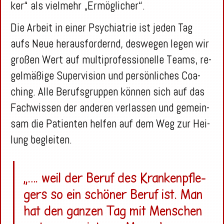
ker“ als viel­mehr „Er­mög­li­cher“.
Die Ar­beit in einer Psych­ia­trie ist jeden Tag
aufs Neue her­aus­for­dernd, des­we­gen legen wir
gro­ßen Wert auf mul­ti­pro­fes­sio­nel­le Teams, re­
gel­mä­ßi­ge Su­per­vi­si­on und per­sön­li­ches Coa­
ching. Alle Be­rufs­grup­pen kön­nen sich auf das
Fach­wis­sen der an­de­ren ver­las­sen und ge­mein­
sam die Pa­ti­en­ten hel­fen auf dem Weg zur Hei­
lung be­glei­ten.
„
…. weil der Beruf des Kran­ken­pfle­
gers so ein schö­ner Beruf ist. Man
hat den gan­zen Tag mit Men­schen