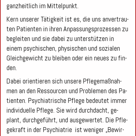
ganz­heit­lich im Mit­tel­punkt.
Kern un­se­rer Tä­tig­keit ist es, die uns an­ver­trau­
ten Pa­ti­en­ten in ihren An­pas­sungs­pro­zes­sen zu
be­glei­ten und sie dabei zu un­ter­stüt­zen in
einem psy­chi­schen, phy­si­schen und so­zia­len
Gleich­ge­wicht zu blei­ben oder ein neues zu fin­
den.
Dabei ori­en­tie­ren sich un­se­re Pfle­ge­maß­nah­
men an den Res­sour­cen und Pro­ble­men des Pa­
ti­en­ten. Psych­ia­tri­sche Pfle­ge be­deu­tet immer
in­di­vi­du­el­le Pfle­ge. Sie wird durch­dacht, ge­
plant, durch­ge­führt, und aus­ge­wer­tet. Die Pfle­
ge­kraft in der Psych­ia­trie ist we­ni­ger „Be­wir­