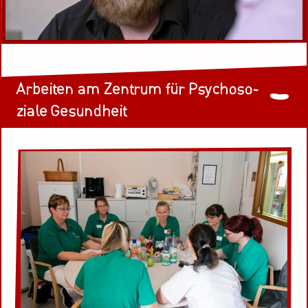
Ar­bei­ten am Zen­trum für Psy­cho­so­
zia­le Ge­sund­heit