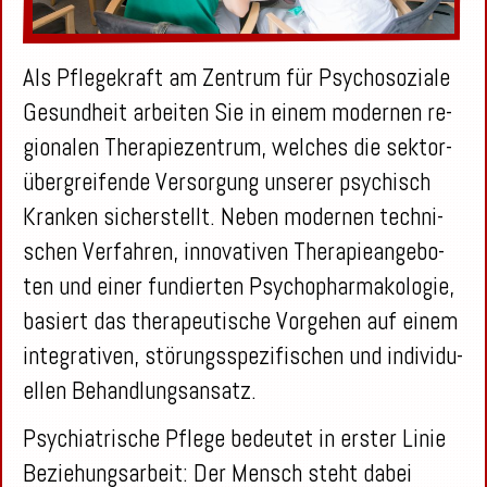
Als Pfle­ge­kraft am Zen­trum für Psy­cho­so­zia­le
Ge­sund­heit ar­bei­ten Sie in einem mo­der­nen re­
gio­na­len The­ra­pie­zen­trum, wel­ches die sek­tor­
über­grei­fen­de Ver­sor­gung un­se­rer psy­chisch
Kran­ken si­cher­stellt. Neben mo­der­nen tech­ni­
schen Ver­fah­ren, in­no­va­ti­ven The­ra­pie­an­ge­bo­
ten und einer fun­dier­ten Psy­cho­phar­ma­ko­lo­gie,
ba­siert das the­ra­peu­ti­sche Vor­ge­hen auf einem
in­te­gra­ti­ven, stö­rungs­spe­zi­fi­schen und in­di­vi­du­
el­len Be­hand­lungs­an­satz.
Psych­ia­tri­sche Pfle­ge be­deu­tet in ers­ter Linie
Be­zie­hungs­ar­beit: Der Mensch steht dabei