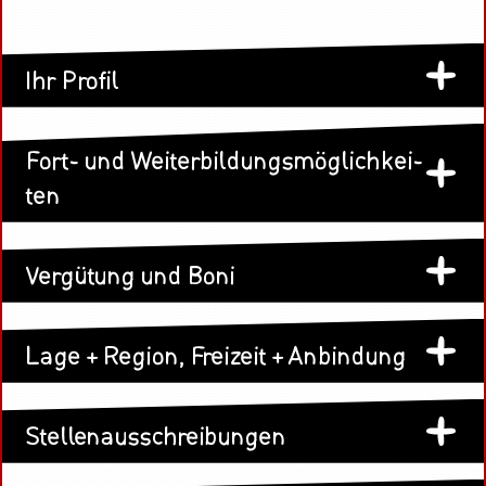
Ihr Pro­fil
Fort- und Wei­ter­bil­dungs­mög­lich­kei­
ten
Ver­gü­tung und Boni
Lage + Re­gi­on, Frei­zeit + An­bin­dung
Stel­len­aus­schrei­bun­gen